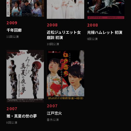
2009
2008
2008
千年回廊
近松ジュリエット女
元禄ハムレット 初演
庭訓 初演
11回公演
9回公演
10回公演
2007
2007
江戸恋火
雅・真夏の世の夢
番外公演
8回公演