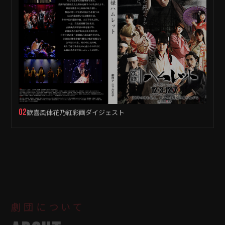
▶
02
歓喜風体花乃紅彩画ダイジェスト
劇団について
ABOUT