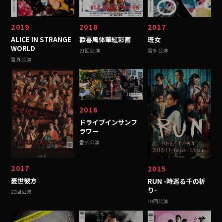
2019
2018
2017
ALICE IN STRANGE
歡喜風体華紅彩画
班女
WORLD
21回公演
番外公演
番外公演
2016
ドライブインサンフ
ラワー
番外公演
2017
2015
憂世彼方
RUN -時巡る千の祈
り-
20回公演
19回公演