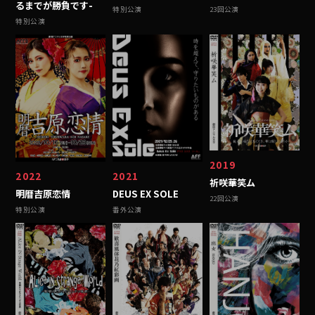
るまでが勝負です-
特別公演
23回公演
特別公演
2019
2022
2021
祈咲華笑ム
明暦吉原恋情
DEUS EX SOLE
22回公演
特別公演
番外公演