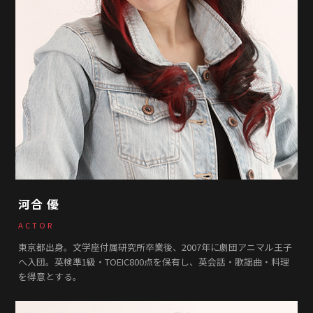
河合 優
ACTOR
東京都出身。文学座付属研究所卒業後、2007年に劇団アニマル王子
へ入団。英検準1級・TOEIC800点を保有し、英会話・歌謡曲・料理
を得意とする。