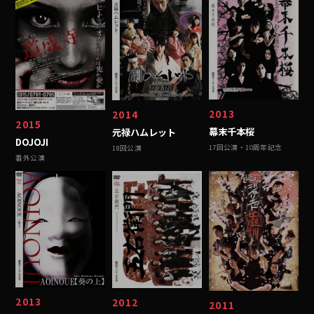
2013
2014
2015
幕末千本桜
元禄ハムレット
DOJOJI
17回公演・10周年記念
18回公演
番外公演
2013
2012
2011