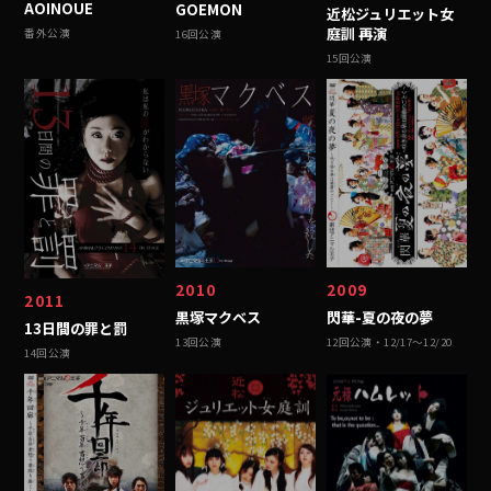
AOINOUE
GOEMON
近松ジュリエット女
庭訓 再演
番外公演
16回公演
15回公演
2010
2009
2011
黒塚マクベス
閃華-夏の夜の夢
13日間の罪と罰
13回公演
12回公演・12/17〜12/20
14回公演